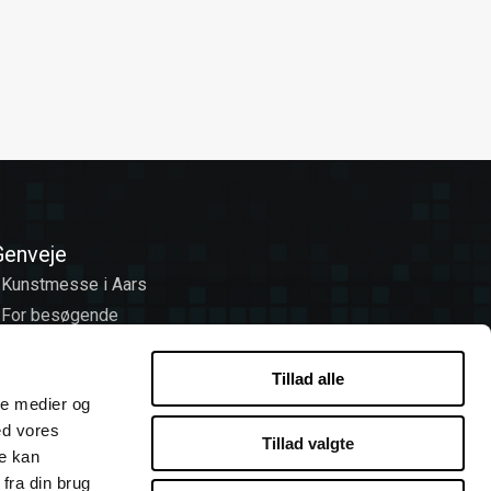
Genveje
 Kunstmesse i Aars
 For besøgende
 Program
 For udstillere
Tillad alle
ale medier og
 Om Tidens Kunst
ed vores
 Find vej
Tillad valgte
re kan
fra din brug