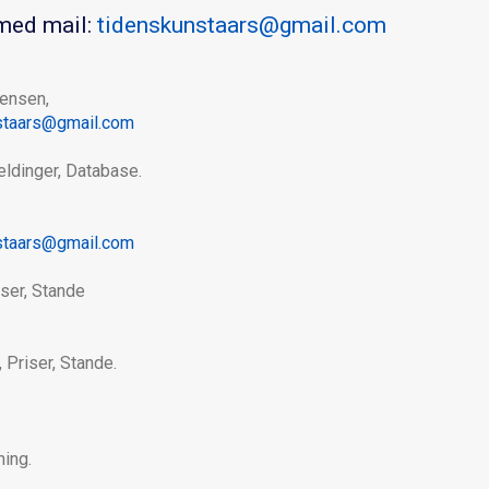
med mail:
tidenskunstaars@gmail.com
tensen,
staars@gmail.com
eldinger, Database.
staars@gmail.com
iser, Stande
 Priser, Stande.
ing.