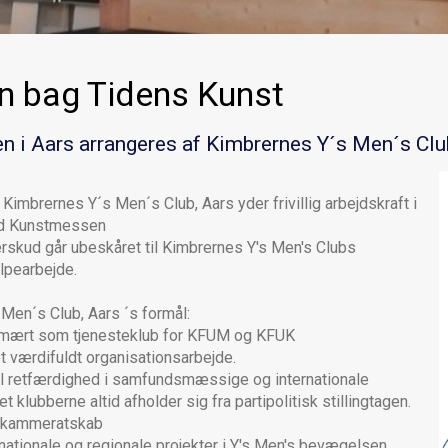
n bag Tidens Kunst
 i Aars arrangeres af Kimbrernes Y´s Men´s Clu
imbrernes Y´s Men´s Club, Aars yder frivillig arbejdskraft i
ed Kunstmessen
erskud går ubeskåret til Kimbrernes Y's Men's Clubs
lpearbejde.
Men´s Club, Aars ´s formål:
rimært som tjenesteklub for KFUM og KFUK
et værdifuldt organisationsarbejde.
il retfærdighed i samfundsmæssige og internationale
t klubberne altid afholder sig fra partipolitisk stillingtagen.
t kammeratskab
ernationale og regionale projekter i Y's Men's bevægelsen