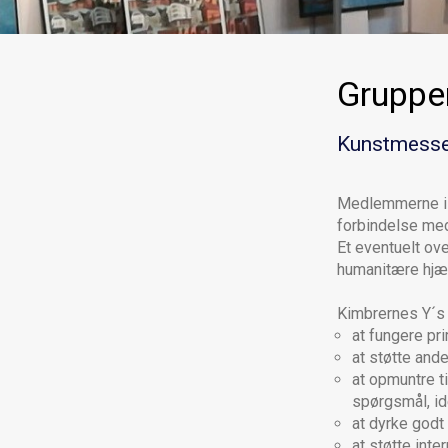
Gruppe
Kunstmessen
Medlemmerne i K
forbindelse m
Et eventuelt ov
humanitære hjæ
Kimbrernes Y´s 
at fungere p
at støtte and
at opmuntre t
spørgsmål, ide
at dyrke god
at støtte int