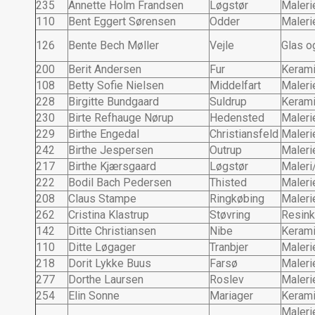
235
Annette Holm Frandsen
Løgstør
Maleri
110
Bent Eggert Sørensen
Odder
Maleri
126
Bente Bech Møller
Vejle
Glas o
200
Berit Andersen
Fur
Keram
108
Betty Sofie Nielsen
Middelfart
Maleri
228
Birgitte Bundgaard
Suldrup
Keram
230
Birte Refhauge Nørup
Hedensted
Maleri
229
Birthe Engedal
Christiansfeld
Maleri
242
Birthe Jespersen
Outrup
Maleri
217
Birthe Kjærsgaard
Løgstør
Maleri
222
Bodil Bach Pedersen
Thisted
Maleri
208
Claus Stampe
Ringkøbing
Maleri
262
Cristina Klastrup
Støvring
Resink
142
Ditte Christiansen
Nibe
Keram
110
Ditte Løgager
Tranbjer
Maleri
218
Dorit Lykke Buus
Farsø
Maleri
277
Dorthe Laursen
Roslev
Maleri
254
Elin Sonne
Mariager
Keram
Malerie